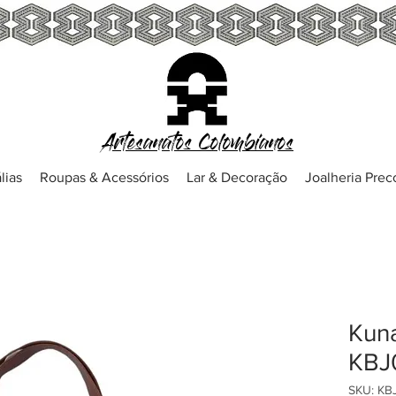
Artesanatos Colombianos
lias
Roupas & Acessórios
Lar & Decoração
Joalheria Pre
Kuna
KBJ
SKU: KB