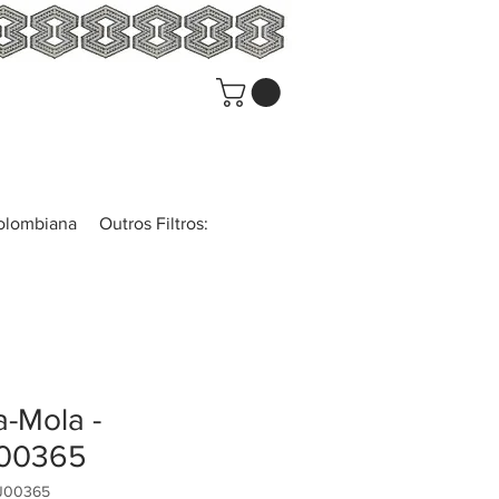
colombiana
Outros Filtros:
-Mola -
00365
J00365