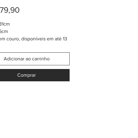
Preço
79,90
 31cm
,5cm
em couro, disponíveis em até 13
iferentes.
eça tem um componente de arte
Adicionar ao carrinho
 tribo Kuna.
m quadro de tecido em
Comprar
. A técnica usada se chama de
é Reverso". O Mola, quando
elos Kuna, tem mais ou menos
 e é usado nas vestimentas
heres. Logo o Mola é vendido
o para fazer vários tipos de
ato.