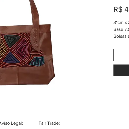
R$ 4
31cm x
Base 7
Bolsas 
cores d
Cada p
Mola da
Mola: u
camadas
"Apliqu
usado p
30x35cm
das mul
ou doad
artesan
Aviso Legal:
Fair Trade: