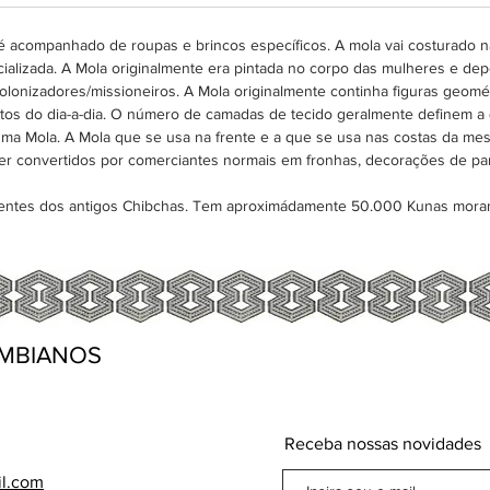
 acompanhado de roupas e brincos específicos. A mola vai costurado na
alizada. A Mola originalmente era pintada no corpo das mulheres e depo
colonizadores/missioneiros. A Mola originalmente continha figuras geomét
tos do dia-a-dia. O número de camadas de tecido geralmente definem a
uma Mola. A Mola que se usa na frente e a que se usa nas costas da m
r convertidos por comerciantes normais em fronhas, decorações de pa
dentes dos antigos Chibchas. Tem aproximádamente 50.000 Kunas mora
MBIANOS
Receba nossas novidades
il.com