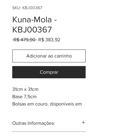
SKU: KBJ00367
Kuna-Mola -
KBJ00367
Preço
Preço
 R$ 479,90 
R$ 383,92
normal
promocional
Adicionar ao carrinho
Comprar
31cm x 31cm
Base 7,5cm
Bolsas em couro, disponíveis em
até 13 cores diferentes.
Cada peça tem um componente
Outras Informações:
de arte Mola da tribo Kuna.
Mola: um quadro de tecido em
A mola nas mulheres Kuna, sempre é