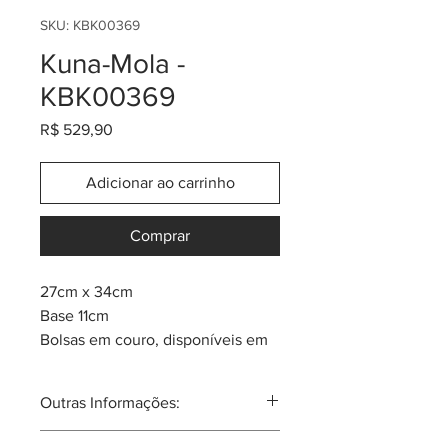
SKU: KBK00369
Kuna-Mola -
KBK00369
Preço
R$ 529,90
Adicionar ao carrinho
Comprar
27cm x 34cm
Base 11cm
Bolsas em couro, disponíveis em
até 13 cores diferentes.
Cada peça tem um componente
Outras Informações:
de arte Mola da tribo Kuna.
Mola: um quadro de tecido em
A mola nas mulheres Kuna, sempre é