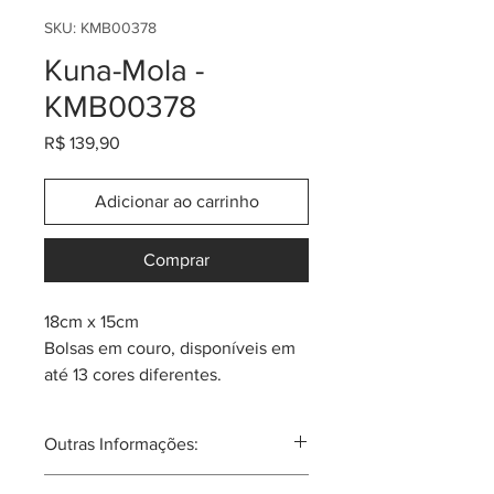
SKU: KMB00378
Kuna-Mola -
KMB00378
Preço
R$ 139,90
Adicionar ao carrinho
Comprar
18cm x 15cm
Bolsas em couro, disponíveis em
até 13 cores diferentes.
Cada peça tem um componente
de arte Mola da tribo Kuna.
Outras Informações:
Mola: um quadro de tecido em
camadas. A técnica usada se
A mola nas mulheres Kuna, sempre é