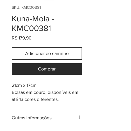
SKU: KMC00381
Kuna-Mola -
KMC00381
Preço
R$ 179,90
Adicionar ao carrinho
Comprar
21cm x 17cm
Bolsas em couro, disponíveis em
até 13 cores diferentes.
Cada peça tem um componente
de arte Mola da tribo Kuna.
Outras Informações:
Mola: um quadro de tecido em
camadas. A técnica usada se
A mola nas mulheres Kuna, sempre é