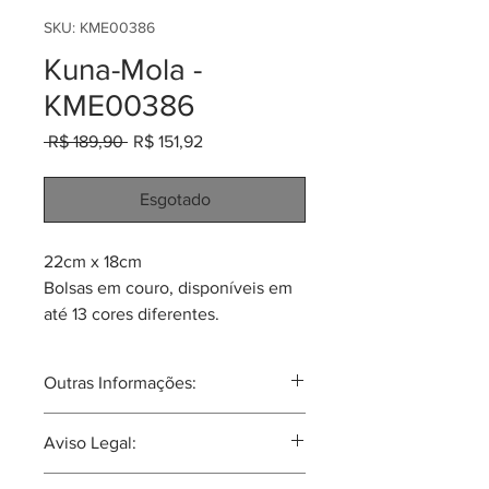
SKU: KME00386
Kuna-Mola -
KME00386
Preço
Preço
 R$ 189,90 
R$ 151,92
normal
promocional
Esgotado
22cm x 18cm
Bolsas em couro, disponíveis em
até 13 cores diferentes.
Cada peça tem um componente
de arte Mola da tribo Kuna.
Outras Informações:
Mola: um quadro de tecido em
camadas. A técnica usada se
A mola nas mulheres Kuna, sempre é
Aviso Legal:
chama de "Apliqué Reverso". O
acompanhado de roupas e brincos
específicos. A mola vai costurado na
Mola, quando usado pelos Kuna,
Nossos produtos são itens artesanais