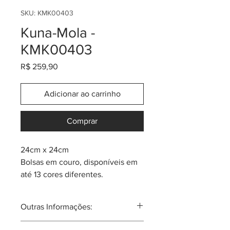
SKU: KMK00403
Kuna-Mola -
KMK00403
Preço
R$ 259,90
Adicionar ao carrinho
Comprar
24cm x 24cm
Bolsas em couro, disponíveis em
até 13 cores diferentes.
Cada peça tem um componente
de arte Mola da tribo Kuna.
Outras Informações:
Mola: um quadro de tecido em
camadas. A técnica usada se
A mola nas mulheres Kuna, sempre é