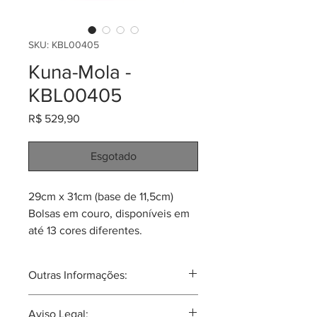
SKU: KBL00405
Kuna-Mola -
KBL00405
Preço
R$ 529,90
Esgotado
29cm x 31cm (base de 11,5cm)
Bolsas em couro, disponíveis em
até 13 cores diferentes.
Cada peça tem um componente
de arte Mola da tribo Kuna.
Outras Informações:
Mola: um quadro de tecido em
camadas. A técnica usada se
A mola nas mulheres Kuna, sempre é
Aviso Legal:
chama de "Apliqué Reverso". O
acompanhado de roupas e brincos