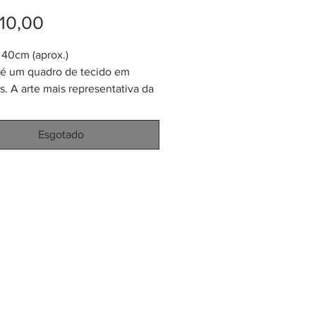
Preço
10,00
40cm (aprox.)
é um quadro de tecido em
. A arte mais representativa da
una que habita em Colômbia e
 Panamá. A técnica usada se
Esgotado
de "Apliqué Reverso" no mundo
 costura. Cada Mola tem mais ou
30x40cm de tamanho e é usado
timentas das mulheres Kuna.
 dar o uso adequado e
ado as roupas típicas delas, o
retirado e vendido ou doado
er vários tipos de artesanato.
r logo usado para colocar em
vestimentas, sapatos, chapéus,
 colcha de cama, cortinas,