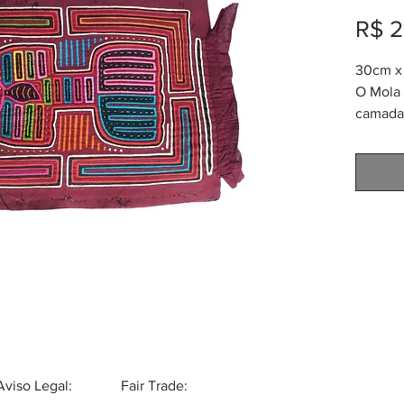
R$ 2
30cm x 
O Mola 
camadas
tribo K
também
chama 
da alta
menos 
nas ves
Logo de
prolong
Mola é 
para faz
Pode se
outras 
Aviso Legal:
Fair Trade:
bolsas,