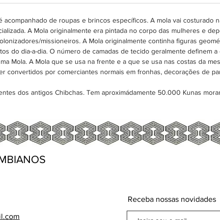
estofad
moda e 
 acompanhado de roupas e brincos específicos. A mola vai costurado na
alizada. A Mola originalmente era pintada no corpo das mulheres e depo
colonizadores/missioneiros. A Mola originalmente continha figuras geomét
tos do dia-a-dia. O número de camadas de tecido geralmente definem a
uma Mola. A Mola que se usa na frente e a que se usa nas costas da m
r convertidos por comerciantes normais em fronhas, decorações de pa
dentes dos antigos Chibchas. Tem aproximádamente 50.000 Kunas mora
MBIANOS
Receba nossas novidades
il.com