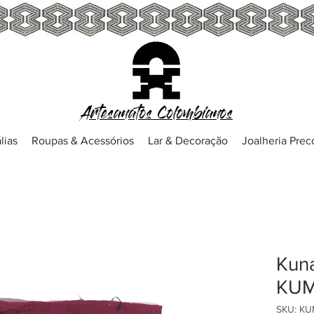
Artesanatos Colombianos
lias
Roupas & Acessórios
Lar & Decoração
Joalheria Pre
Kuna
KUM
SKU: K