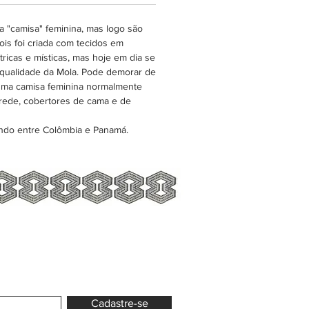
os, e muitos outros artigos de
da casa.
 "camisa" feminina, mas logo são
is foi criada com tecidos em
ricas e místicas, mas hoje em dia se
 qualidade da Mola. Pode demorar de
esma camisa feminina normalmente
rede, cobertores de cama e de
ndo entre Colômbia e Panamá.
Cadastre-se