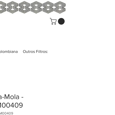
colombiana
Outros Filtros:
-Mola -
00409
UM00409