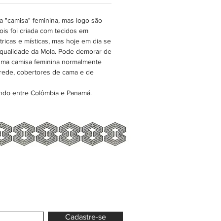
os, e muitos outros artigos de
da casa.
 "camisa" feminina, mas logo são
is foi criada com tecidos em
ricas e místicas, mas hoje em dia se
 qualidade da Mola. Pode demorar de
esma camisa feminina normalmente
rede, cobertores de cama e de
ndo entre Colômbia e Panamá.
Cadastre-se