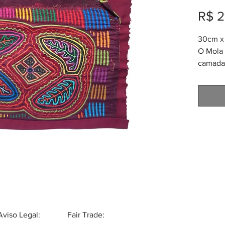
R$ 2
30cm x 
O Mola 
camadas
tribo K
também
chama 
da alta
menos 
nas ves
Logo de
prolong
Mola é 
para faz
Pode se
outras 
Aviso Legal:
Fair Trade:
bolsas,