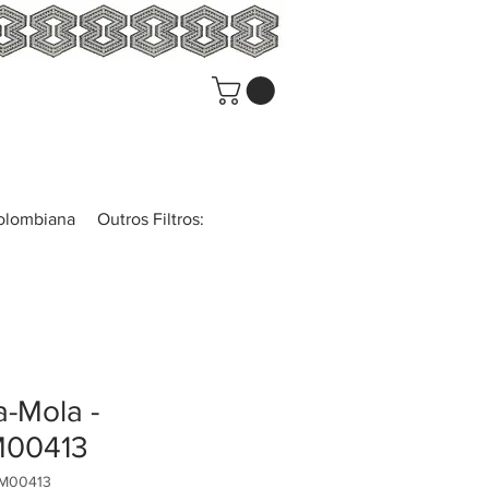
colombiana
Outros Filtros:
-Mola -
00413
UM00413