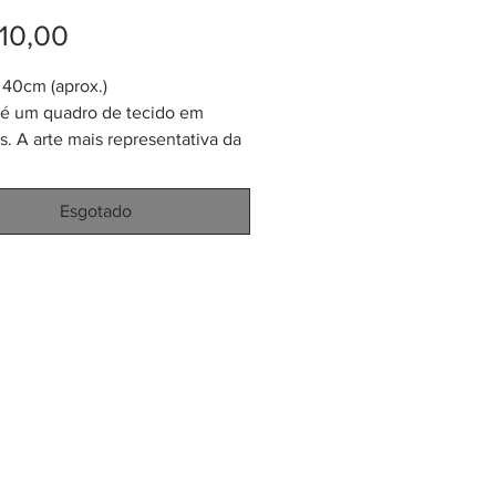
Preço
10,00
40cm (aprox.)
é um quadro de tecido em
. A arte mais representativa da
una que habita em Colômbia e
 Panamá. A técnica usada se
Esgotado
de "Apliqué Reverso" no mundo
 costura. Cada Mola tem mais ou
30x40cm de tamanho e é usado
timentas das mulheres Kuna.
 dar o uso adequado e
ado as roupas típicas delas, o
retirado e vendido ou doado
er vários tipos de artesanato.
r logo usado para colocar em
vestimentas, sapatos, chapéus,
 colcha de cama, cortinas,