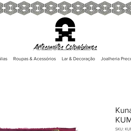
Artesanatos Colombianos
lias
Roupas & Acessórios
Lar & Decoração
Joalheria Pre
Kuna
KUM
SKU: K