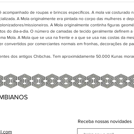
estofad
moda e 
 acompanhado de roupas e brincos específicos. A mola vai costurado na
alizada. A Mola originalmente era pintada no corpo das mulheres e depo
colonizadores/missioneiros. A Mola originalmente continha figuras geomét
tos do dia-a-dia. O número de camadas de tecido geralmente definem a
uma Mola. A Mola que se usa na frente e a que se usa nas costas da m
r convertidos por comerciantes normais em fronhas, decorações de pa
dentes dos antigos Chibchas. Tem aproximádamente 50.000 Kunas mora
MBIANOS
Receba nossas novidades
il.com