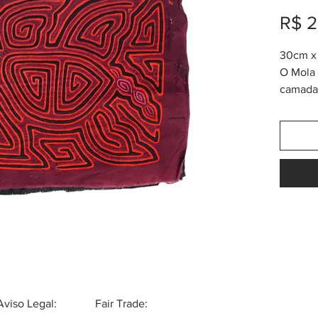
R$ 2
30cm x 
O Mola 
camadas
tribo K
também
chama 
da alta
menos 
nas ves
Logo de
prolong
Mola é 
para faz
Pode se
outras 
Aviso Legal:
Fair Trade:
bolsas,