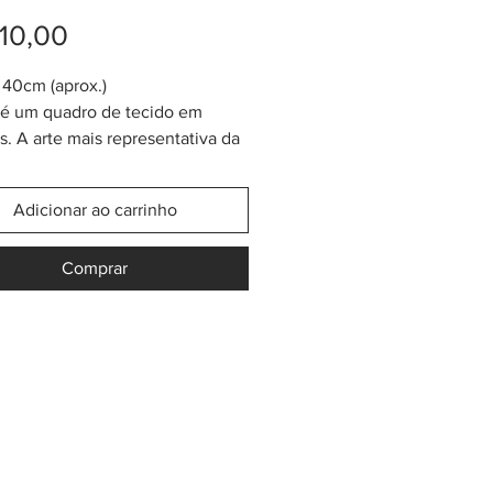
Preço
10,00
40cm (aprox.)
é um quadro de tecido em
. A arte mais representativa da
una que habita em Colômbia e
 Panamá. A técnica usada se
Adicionar ao carrinho
de "Apliqué Reverso" no mundo
 costura. Cada Mola tem mais ou
Comprar
30x40cm de tamanho e é usado
timentas das mulheres Kuna.
 dar o uso adequado e
ado as roupas típicas delas, o
retirado e vendido ou doado
er vários tipos de artesanato.
r logo usado para colocar em
vestimentas, sapatos, chapéus,
 colcha de cama, cortinas,