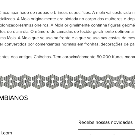
estofad
moda e 
 acompanhado de roupas e brincos específicos. A mola vai costurado na
alizada. A Mola originalmente era pintada no corpo das mulheres e depo
colonizadores/missioneiros. A Mola originalmente continha figuras geomét
tos do dia-a-dia. O número de camadas de tecido geralmente definem a
uma Mola. A Mola que se usa na frente e a que se usa nas costas da m
r convertidos por comerciantes normais em fronhas, decorações de pa
dentes dos antigos Chibchas. Tem aproximádamente 50.000 Kunas mora
MBIANOS
Receba nossas novidades
il.com