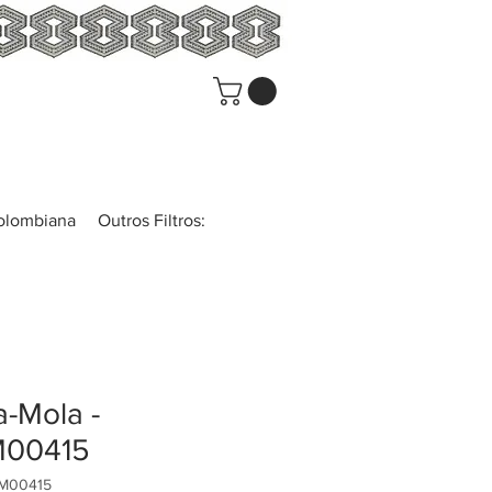
colombiana
Outros Filtros:
-Mola -
00415
UM00415