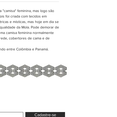
os, e muitos outros artigos de
da casa.
 "camisa" feminina, mas logo são
is foi criada com tecidos em
ricas e místicas, mas hoje em dia se
 qualidade da Mola. Pode demorar de
esma camisa feminina normalmente
rede, cobertores de cama e de
ndo entre Colômbia e Panamá.
Cadastre-se