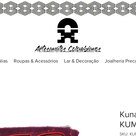
Artesanatos Colombianos
lias
Roupas & Acessórios
Lar & Decoração
Joalheria Pre
Kuna
KUM
SKU: K