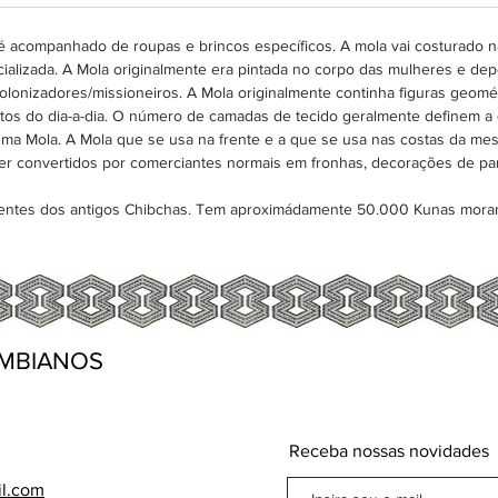
estofad
moda e 
 acompanhado de roupas e brincos específicos. A mola vai costurado na
alizada. A Mola originalmente era pintada no corpo das mulheres e depo
colonizadores/missioneiros. A Mola originalmente continha figuras geomét
tos do dia-a-dia. O número de camadas de tecido geralmente definem a
uma Mola. A Mola que se usa na frente e a que se usa nas costas da m
r convertidos por comerciantes normais em fronhas, decorações de pa
dentes dos antigos Chibchas. Tem aproximádamente 50.000 Kunas mora
MBIANOS
Receba nossas novidades
il.com