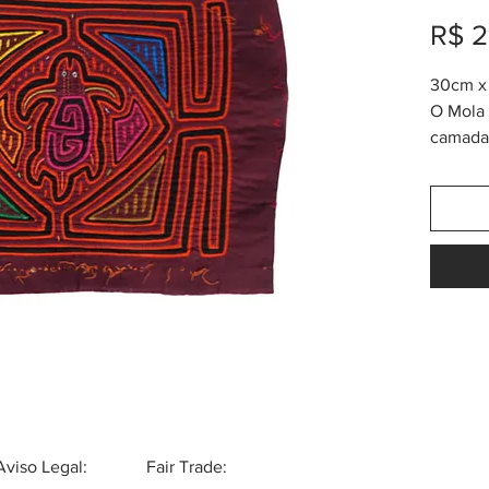
R$ 2
30cm x 
O Mola 
camadas
tribo K
também
chama 
da alta
menos 
nas ves
Logo de
prolong
Mola é 
para faz
Pode se
outras 
Aviso Legal:
Fair Trade:
bolsas,