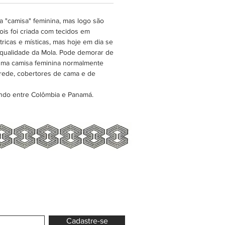
os, e muitos outros artigos de
da casa.
 "camisa" feminina, mas logo são
is foi criada com tecidos em
ricas e místicas, mas hoje em dia se
 qualidade da Mola. Pode demorar de
esma camisa feminina normalmente
rede, cobertores de cama e de
ndo entre Colômbia e Panamá.
Cadastre-se