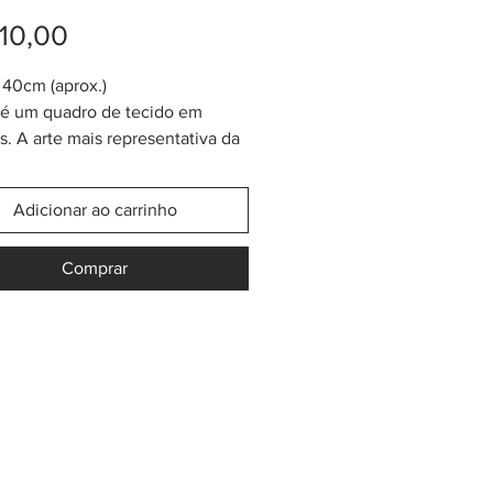
Preço
10,00
40cm (aprox.)
é um quadro de tecido em
. A arte mais representativa da
una que habita em Colômbia e
 Panamá. A técnica usada se
Adicionar ao carrinho
de "Apliqué Reverso" no mundo
 costura. Cada Mola tem mais ou
Comprar
30x40cm de tamanho e é usado
timentas das mulheres Kuna.
 dar o uso adequado e
ado as roupas típicas delas, o
retirado e vendido ou doado
er vários tipos de artesanato.
r logo usado para colocar em
vestimentas, sapatos, chapéus,
 colcha de cama, cortinas,