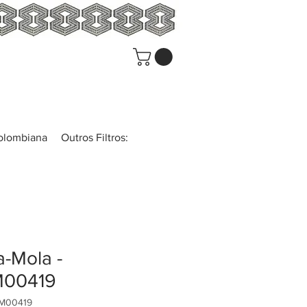
colombiana
Outros Filtros:
-Mola -
00419
UM00419