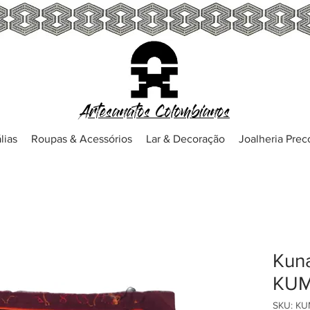
Artesanatos Colombianos
lias
Roupas & Acessórios
Lar & Decoração
Joalheria Pre
Kuna
KUM
SKU: K