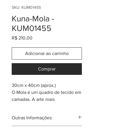
SKU: KUM01455
Kuna-Mola -
KUM01455
Preço
R$ 210,00
Adicionar ao carrinho
Comprar
30cm x 40cm (aprox.)
O Mola é um quadro de tecido em
camadas. A arte mais
representativa da tribo Kuna que
habita em Colômbia e também
Outras Informações:
Panamá. A técnica usada se
chama de "Apliqué Reverso" no
A mola nas mulheres Kuna, sempre é