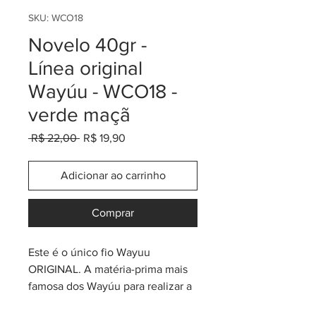
SKU: WCO18
Novelo 40gr -
Línea original
Wayúu - WCO18 -
verde maçã
Preço
Preço
 R$ 22,00 
R$ 19,90
normal
promocional
Adicionar ao carrinho
Comprar
Este é o único fio Wayuu
ORIGINAL. A matéria-prima mais
famosa dos Wayúu para realizar a
maioria dos seus belos produtos.