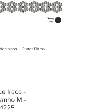
colombiana
Outros Filtros:
e Iraca -
anho M -
01225