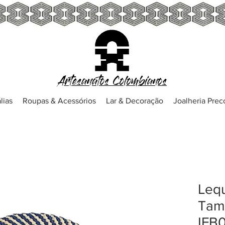
Artesanatos Colombianos
lias
Roupas & Acessórios
Lar & Decoração
Joalheria Pre
Lequ
Tam
IFB