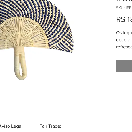
SKU: IF
R$ 1
Os lequ
decorar
refresc
Feitos 
em palm
palmata
Cada l
aproxim
29-34 
Fibras 
(també
toquilla
oeste 
obra de
Aviso Legal:
Fair Trade: