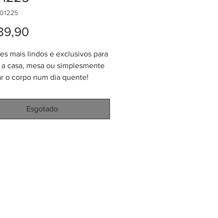
B01225
Preço
89,90
es mais lindos e exclusivos para
 a casa, mesa ou simplesmente
ar o corpo num dia quente!
pela comunidade de Sandoná,
a de iraca (Carludovica
Esgotado
).
eque tamanho M tem medidas
adas: altura 22-24 cm, largura
cm e peso de 40-50 gramas.
naturais de Palma de Iraca
m conhecida como "paja
"). Produzida na região sud-
da Colômbia. Cada peça uma
 arte!