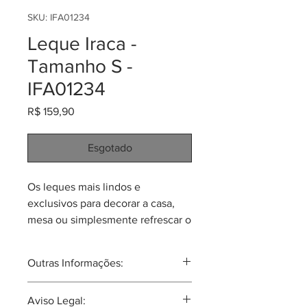
SKU: IFA01234
Leque Iraca -
Tamanho S -
IFA01234
Preço
R$ 159,90
Esgotado
Os leques mais lindos e
exclusivos para decorar a casa,
mesa ou simplesmente refrescar o
corpo num dia quente! Feitos pela
comunidade de Sandoná, em
Outras Informações:
palma de iraca (Carludovica
palmata).
Aunque já extinta, podesse dizer que
Aviso Legal:
Cada leque tamanho S tem
esta comunidade que faz os