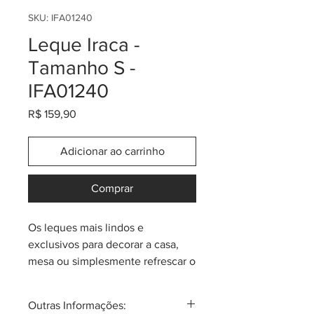
SKU: IFA01240
Leque Iraca -
Tamanho S -
IFA01240
Preço
R$ 159,90
Adicionar ao carrinho
Comprar
Os leques mais lindos e
exclusivos para decorar a casa,
mesa ou simplesmente refrescar o
corpo num dia quente! Feitos pela
comunidade de Sandoná, em
Outras Informações:
palma de iraca (Carludovica