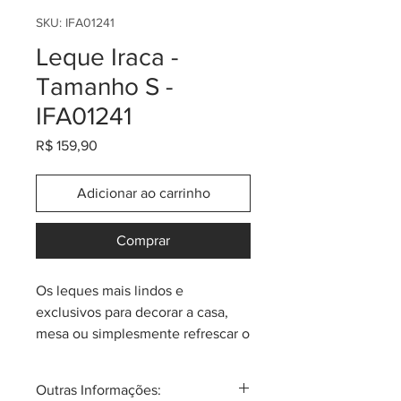
SKU: IFA01241
Leque Iraca -
Tamanho S -
IFA01241
Preço
R$ 159,90
Adicionar ao carrinho
Comprar
Os leques mais lindos e
exclusivos para decorar a casa,
mesa ou simplesmente refrescar o
corpo num dia quente! Feitos pela
comunidade de Sandoná, em
Outras Informações:
palma de iraca (Carludovica