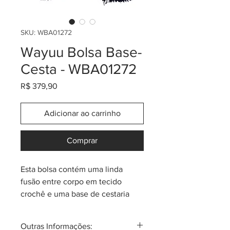
SKU: WBA01272
Wayuu Bolsa Base-
Cesta - WBA01272
Preço
R$ 379,90
Adicionar ao carrinho
Comprar
Esta bolsa contém uma linda
fusão entre corpo em tecido
crochê e uma base de cestaria
com os mais lindos desenhos da
tribo Wayuu. Tamanho
Outras Informações: