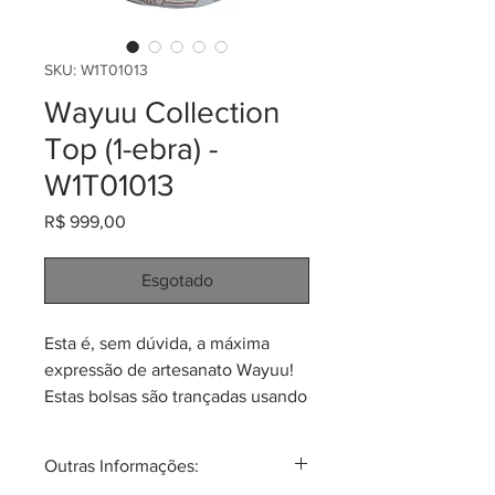
SKU: W1T01013
Wayuu Collection
Top (1-ebra) -
W1T01013
Preço
R$ 999,00
Esgotado
Esta é, sem dúvida, a máxima
expressão de artesanato Wayuu!
Estas bolsas são trançadas usando
apenas 01 (um) fio, o que faz o
processo de produção demorar
Outras Informações:
até 03 (três) meses. Esta bolsa