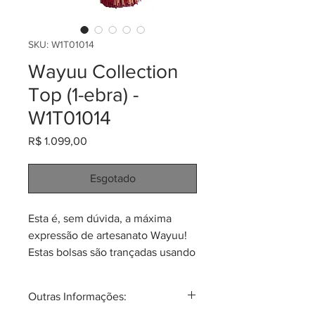
SKU: W1T01014
Wayuu Collection
Top (1-ebra) -
W1T01014
Preço
R$ 1.099,00
Esgotado
Esta é, sem dúvida, a máxima
expressão de artesanato Wayuu!
Estas bolsas são trançadas usando
apenas 01 (um) fio, o que faz o
processo de produção demorar
Outras Informações:
até 03 (três) meses. Esta bolsa