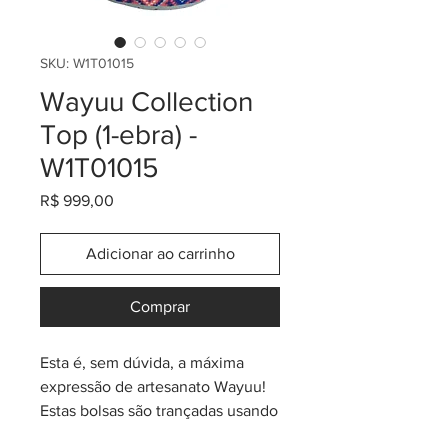
SKU: W1T01015
Wayuu Collection
Top (1-ebra) -
W1T01015
Preço
R$ 999,00
Adicionar ao carrinho
Comprar
Esta é, sem dúvida, a máxima
expressão de artesanato Wayuu!
Estas bolsas são trançadas usando
apenas 01 (um) fio, o que faz o