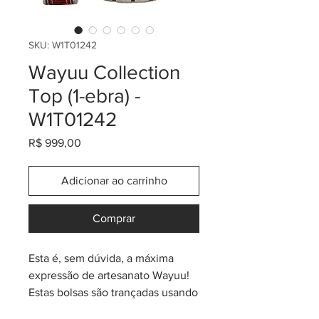
SKU: W1T01242
Wayuu Collection
Top (1-ebra) -
W1T01242
Preço
R$ 999,00
Adicionar ao carrinho
Comprar
Esta é, sem dúvida, a máxima
expressão de artesanato Wayuu!
Estas bolsas são trançadas usando
apenas 01 (um) fio, o que faz o