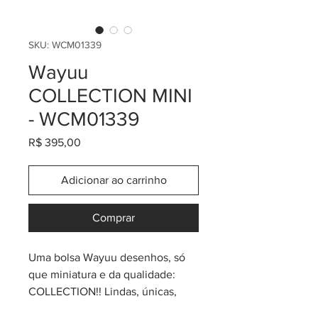
SKU: WCM01339
Wayuu
COLLECTION MINI
- WCM01339
Preço
R$ 395,00
Adicionar ao carrinho
Comprar
Uma bolsa Wayuu desenhos, só
que miniatura e da qualidade:
COLLECTION!! Lindas, únicas,
mágicas! Os artígos COLLECTION