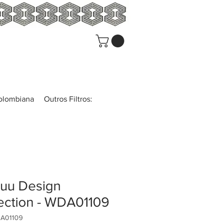
colombiana
Outros Filtros:
uu Design
ection - WDA01109
A01109