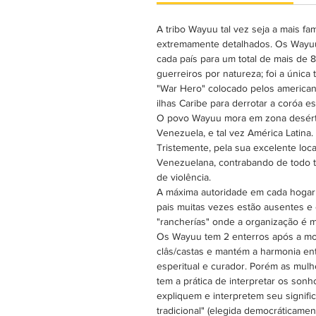
A tribo Wayuu tal vez seja a mais fa
extremamente detalhados. Os Wayuu
cada país para um total de mais de
guerreiros por natureza; foi a únic
"War Hero" colocado pelos american
ilhas Caribe para derrotar a coróa 
O povo Wayuu mora em zona desértic
Venezuela, e tal vez América Latina.
Tristemente, pela sua excelente loca
Venezuelana, contrabando de todo t
de violência.
A máxima autoridade em cada hogar 
pais muitas vezes estão ausentes 
"rancherías" onde a organização é ma
Os Wayuu tem 2 enterros após a mor
clâs/castas e mantém a harmonia ent
esperitual e curador. Porém as mulh
tem a prática de interpretar os son
expliquem e interpretem seu signif
tradicional" (elegida democráticame