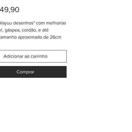
Preço
49,90
"Wayuu desenhos" com melhorías
el, gáspea, cordão, e até
 Tamanho aproximado de 26cm
a) x 30cm (altura). Este modelo
 Collection" contém uma cordão
Adicionar ao carrinho
l mais grosso do que uma bolsa
Desenhos Clássica". Todos os
Comprar
 deste "Design Collection"
em gáspea fashion no estilo
 de "paleteado"+ tassel de
linhadas, revestido do que
amos "pijama". As cores e a
 também são especiais em
 de combinações. Nossas bolsas
ão 100% originais, lindas,
 mágicas!