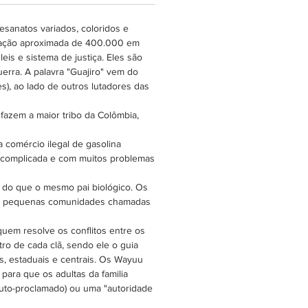
olsa demora aproximadamente
para ser feita.
esanatos variados, coloridos e
lação aproximada de 400.000 em
s e sistema de justiça. Eles são
erra. A palavra "Guajiro" vem do
), ao lado de outros lutadores das
azem a maior tribo da Colômbia,
a comércio ilegal de gasolina
o complicada e com muitos problemas
s do que o mesmo pai biológico. Os
 em pequenas comunidades chamadas
uem resolve os conflitos entre os
ro de cada clã, sendo ele o guia
s, estaduais e centrais. Os Wayuu
para que os adultas da familia
auto-proclamado) ou uma "autoridade