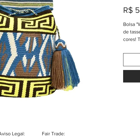
R$ 5
Bolsa 
de tass
cores!
(largur
"Design
e tasse
"Wayuu 
modelos
(WDA) t
chamado
cores a
denomin
gáspea
questão
Wayuu s
Aviso Legal:
Fair Trade:
únicas,