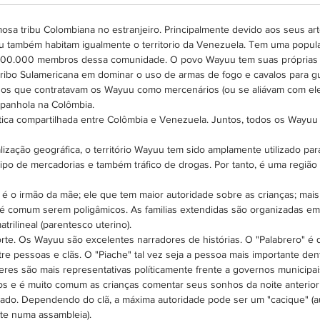
Cada b
20 dias 
mosa tribu Colombiana no estranjeiro. Principalmente devido aos seus art
 também habitam igualmente o territorio da Venezuela. Tem uma popu
 800.000 membros dessa comunidade. O povo Wayuu tem suas próprias lei
a tribo Sulamericana em dominar o uso de armas de fogo e cavalos para gu
os que contratavam os Wayuu como mercenários (ou se aliávam com eles
espanhola na Colômbia.
a compartilhada entre Colômbia e Venezuela. Juntos, todos os Wayuu f
lização geográfica, o território Wayuu tem sido amplamente utilizado par
ipo de mercadorias e também tráfico de drogas. Por tanto, é uma regiã
é o irmão da mãe; ele que tem maior autoridade sobre as crianças; mai
e é comum serem poligâmicos. As familias extendidas são organizadas
trilineal (parentesco uterino).
te. Os Wayuu são excelentes narradores de histórias. O "Palabrero" é q
re pessoas e clãs. O "Piache" tal vez seja a pessoa mais importante dent
eres são mais representativas políticamente frente a governos municipai
hos e é muito comum as crianças comentar seus sonhos da noite anterior 
icado. Dependendo do clã, a máxima autoridade pode ser um "cacique" (
nte numa assambleia).