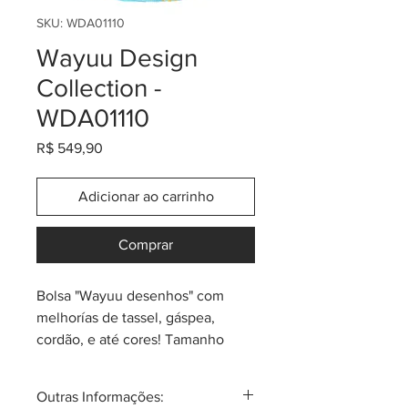
SKU: WDA01110
Wayuu Design
Collection -
WDA01110
Preço
R$ 549,90
Adicionar ao carrinho
Comprar
Bolsa "Wayuu desenhos" com
melhorías de tassel, gáspea,
cordão, e até cores! Tamanho
aproximado de 26cm (largura) x
30cm (altura). Este modelo
Outras Informações:
"Design Collection" contém uma