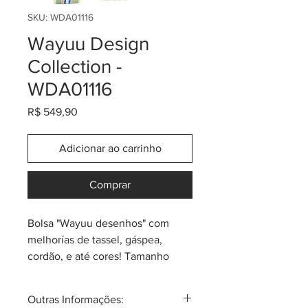
SKU: WDA01116
Wayuu Design
Collection -
WDA01116
Preço
R$ 549,90
Adicionar ao carrinho
Comprar
Bolsa "Wayuu desenhos" com
melhorías de tassel, gáspea,
cordão, e até cores! Tamanho
aproximado de 26cm (largura) x
30cm (altura). Este modelo
Outras Informações:
"Design Collection" contém uma