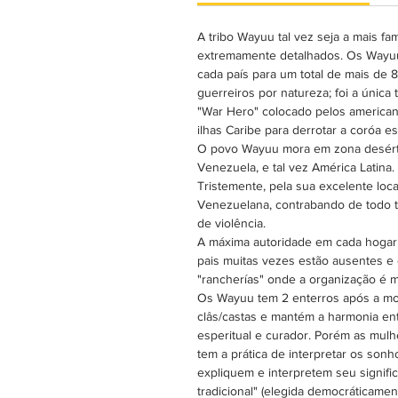
A tribo Wayuu tal vez seja a mais fa
extremamente detalhados. Os Wayuu
cada país para um total de mais de
guerreiros por natureza; foi a únic
"War Hero" colocado pelos american
ilhas Caribe para derrotar a coróa 
O povo Wayuu mora em zona desértic
Venezuela, e tal vez América Latina.
Tristemente, pela sua excelente loca
Venezuelana, contrabando de todo t
de violência.
A máxima autoridade em cada hogar 
pais muitas vezes estão ausentes 
"rancherías" onde a organização é ma
Os Wayuu tem 2 enterros após a mor
clâs/castas e mantém a harmonia ent
esperitual e curador. Porém as mulh
tem a prática de interpretar os son
expliquem e interpretem seu signif
tradicional" (elegida democráticame