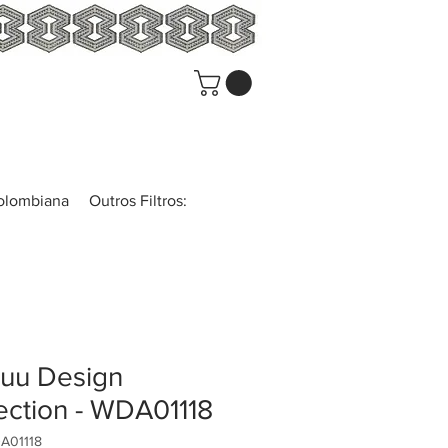
colombiana
Outros Filtros:
uu Design
ection - WDA01118
A01118