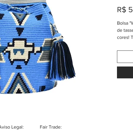
R$ 5
Bolsa 
de tass
cores!
(largur
"Design
e tasse
"Wayuu 
modelos
(WDA) t
chamado
cores a
denomin
gáspea
questão
Wayuu s
Aviso Legal:
Fair Trade:
únicas,