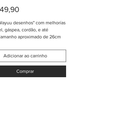
Preço
49,90
"Wayuu desenhos" com melhorías
el, gáspea, cordão, e até
 Tamanho aproximado de 26cm
a) x 30cm (altura). Este modelo
 Collection" contém uma cordão
Adicionar ao carrinho
l mais grosso do que uma bolsa
Desenhos Clássica". Todos os
Comprar
 deste "Design Collection"
em gáspea fashion no estilo
 de "paleteado"+ tassel de
linhadas, revestido do que
amos "pijama". As cores e a
 também são especiais em
 de combinações. Nossas bolsas
ão 100% originais, lindas,
 mágicas!