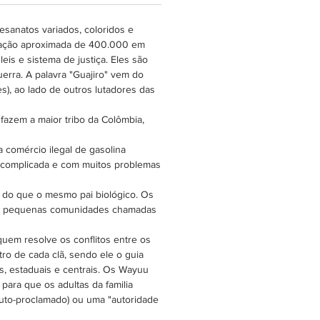
olsa demora aproximadamente
para ser feita.
esanatos variados, coloridos e
lação aproximada de 400.000 em
s e sistema de justiça. Eles são
erra. A palavra "Guajiro" vem do
), ao lado de outros lutadores das
azem a maior tribo da Colômbia,
a comércio ilegal de gasolina
o complicada e com muitos problemas
s do que o mesmo pai biológico. Os
 em pequenas comunidades chamadas
uem resolve os conflitos entre os
ro de cada clã, sendo ele o guia
s, estaduais e centrais. Os Wayuu
para que os adultas da familia
auto-proclamado) ou uma "autoridade