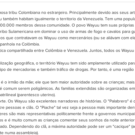
Cada b
20 dias 
mosa tribu Colombiana no estranjeiro. Principalmente devido aos seus art
 também habitam igualmente o territorio da Venezuela. Tem uma popu
 800.000 membros dessa comunidade. O povo Wayuu tem suas próprias lei
a tribo Sulamericana em dominar o uso de armas de fogo e cavalos para gu
os que contratavam os Wayuu como mercenários (ou se aliávam com eles
espanhola na Colômbia.
a compartilhada entre Colômbia e Venezuela. Juntos, todos os Wayuu f
lização geográfica, o território Wayuu tem sido amplamente utilizado par
ipo de mercadorias e também tráfico de drogas. Por tanto, é uma regiã
é o irmão da mãe; ele que tem maior autoridade sobre as crianças; mai
e é comum serem poligâmicos. As familias extendidas são organizadas
trilineal (parentesco uterino).
te. Os Wayuu são excelentes narradores de histórias. O "Palabrero" é q
re pessoas e clãs. O "Piache" tal vez seja a pessoa mais importante dent
eres são mais representativas políticamente frente a governos municipai
hos e é muito comum as crianças comentar seus sonhos da noite anterior 
icado. Dependendo do clã, a máxima autoridade pode ser um "cacique" (
nte numa assambleia).