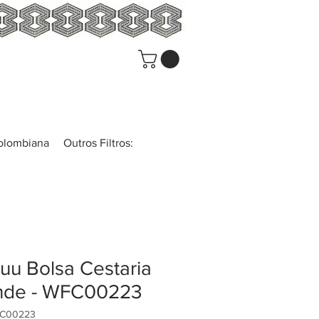
colombiana
Outros Filtros:
u Bolsa Cestaria
nde - WFC00223
FC00223