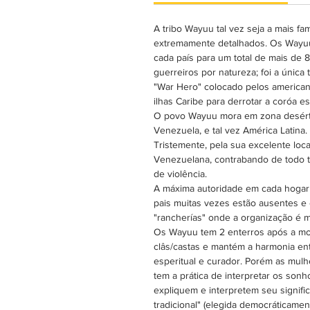
A tribo Wayuu tal vez seja a mais fa
extremamente detalhados. Os Wayuu
cada país para um total de mais de
guerreiros por natureza; foi a únic
"War Hero" colocado pelos american
ilhas Caribe para derrotar a coróa 
O povo Wayuu mora em zona desértic
Venezuela, e tal vez América Latina.
Tristemente, pela sua excelente loca
Venezuelana, contrabando de todo t
de violência.
A máxima autoridade em cada hogar 
pais muitas vezes estão ausentes 
"rancherías" onde a organização é ma
Os Wayuu tem 2 enterros após a mor
clâs/castas e mantém a harmonia ent
esperitual e curador. Porém as mulh
tem a prática de interpretar os son
expliquem e interpretem seu signif
tradicional" (elegida democráticame