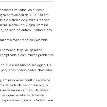
esanatos variados, coloridos e
lação aproximada de 400.000 em
s e sistema de justiça. Eles são
erra. A palavra "Guajiro" vem do
), ao lado de outros lutadores das
azem a maior tribo da Colômbia,
a comércio ilegal de gasolina
o complicada e com muitos problemas
s do que o mesmo pai biológico. Os
 em pequenas comunidades chamadas
uem resolve os conflitos entre os
ro de cada clã, sendo ele o guia
s, estaduais e centrais. Os Wayuu
para que os adultas da familia
auto-proclamado) ou uma "autoridade