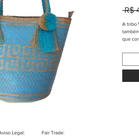
 R$ 
A tribo
também
que con
Mawiza.
adequad
Macuira
localiz
desérti
Colômbi
na mesm
clássi
da bols
contar a
Aviso Legal:
Fair Trade: