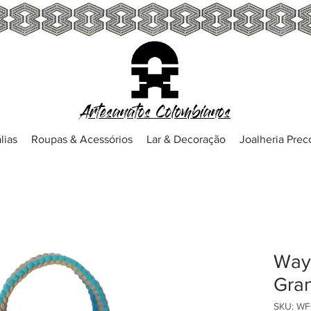
Artesanatos Colombianos
lias
Roupas & Acessórios
Lar & Decoração
Joalheria Pre
Wayu
Gra
SKU: W