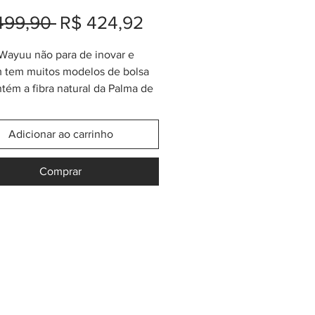
Preço
Preço
499,90 
R$ 424,92
normal
promocional
 Wayuu não para de inovar e
 tem muitos modelos de bolsa
tém a fibra natural da Palma de
 Esta planta parece só crescer
amente na floresta da Serra da
Adicionar ao carrinho
 (Guajira) misteriosamente
ada no meio de uma vasta região
Comprar
ca no extremo norte da
a. Alças e pompons feitos
a fibra têxtil das bolsas
cas Wayuu. Tamanho aproximado
a: 33cm x 42cm x 26cm (sem
s alças).