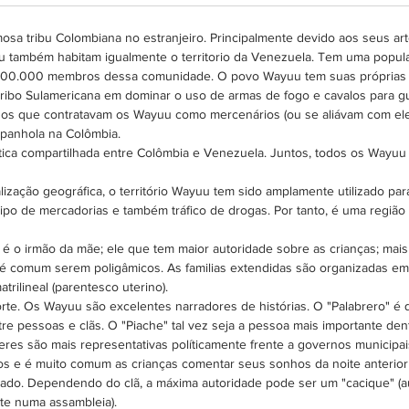
mosa tribu Colombiana no estranjeiro. Principalmente devido aos seus art
 também habitam igualmente o territorio da Venezuela. Tem uma popu
 800.000 membros dessa comunidade. O povo Wayuu tem suas próprias lei
a tribo Sulamericana em dominar o uso de armas de fogo e cavalos para gu
os que contratavam os Wayuu como mercenários (ou se aliávam com eles
espanhola na Colômbia.
a compartilhada entre Colômbia e Venezuela. Juntos, todos os Wayuu f
lização geográfica, o território Wayuu tem sido amplamente utilizado par
ipo de mercadorias e também tráfico de drogas. Por tanto, é uma regiã
é o irmão da mãe; ele que tem maior autoridade sobre as crianças; mai
e é comum serem poligâmicos. As familias extendidas são organizadas
trilineal (parentesco uterino).
te. Os Wayuu são excelentes narradores de histórias. O "Palabrero" é q
re pessoas e clãs. O "Piache" tal vez seja a pessoa mais importante dent
eres são mais representativas políticamente frente a governos municipai
hos e é muito comum as crianças comentar seus sonhos da noite anterior 
icado. Dependendo do clã, a máxima autoridade pode ser um "cacique" (
nte numa assambleia).