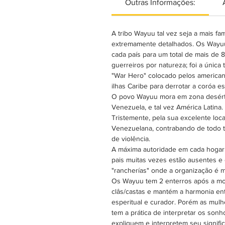
Outras Informações:
A tribo Wayuu tal vez seja a mais fa
extremamente detalhados. Os Wayuu
cada país para um total de mais de
guerreiros por natureza; foi a únic
"War Hero" colocado pelos american
ilhas Caribe para derrotar a coróa 
O povo Wayuu mora em zona desértic
Venezuela, e tal vez América Latina.
Tristemente, pela sua excelente loca
Venezuelana, contrabando de todo t
de violência.
A máxima autoridade em cada hogar 
pais muitas vezes estão ausentes 
"rancherías" onde a organização é ma
Os Wayuu tem 2 enterros após a mor
clâs/castas e mantém a harmonia ent
esperitual e curador. Porém as mulh
tem a prática de interpretar os son
expliquem e interpretem seu signif