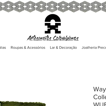
Artesanatos Colombianos
lias
Roupas & Acessórios
Lar & Decoração
Joalheria Pre
Way
Coll
WUB