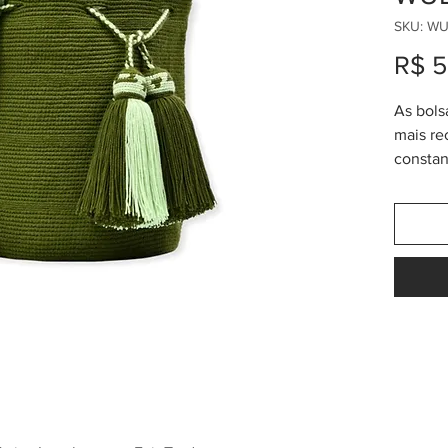
SKU: WU
R$ 
As bols
mais re
constan
e mágic
Estas b
Collect
técnica
qualida
do nor
aproxim
(altura).
Este mo
contém 
que uma