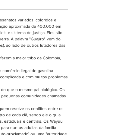
los "Unicolor Collection" tem
fashion especial + tassel de
esanatos variados, coloridos e
linhadas, revestido do que
lação aproximada de 400.000 em
amos "pijama". Este modelo
s e sistema de justiça. Eles são
ico contém gáspea fashion feita
erra. A palavra "Guajiro" vem do
ica de "tecido Wayuu". São do
), ao lado de outros lutadores das
o normalmente considerado
E.
azem a maior tribo da Colômbia,
a comércio ilegal de gasolina
o complicada e com muitos problemas
s do que o mesmo pai biológico. Os
 em pequenas comunidades chamadas
uem resolve os conflitos entre os
ro de cada clã, sendo ele o guia
s, estaduais e centrais. Os Wayuu
para que os adultas da familia
auto-proclamado) ou uma "autoridade