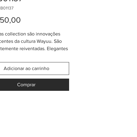
B01137
Preço
550,00
as collection são innovações
centes da cultura Wayuu. São
temente reiventadas. Elegantes
as, vão chamar a atenção!
olsas "Wayuu Unicolor
Adicionar ao carrinho
ion" são tecidas usando a
 de "crochê Wayuu" da mais alta
Comprar
de. Feitas por indígenas Wayuu
te da Colômbia. Tamanho
ado de 26cm (largura) x 30cm
delo "Unicolor Collection"
cordão e tassel mais grosso do
 bolsa "Wayuu Clássica". Todos