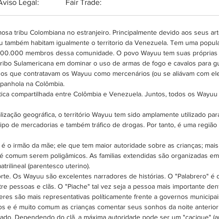
Aviso Legal:
Fair Trade:
os mode
gáspea 
mosa tribu Colombiana no estranjeiro. Principalmente devido aos seus art
cores a
 também habitam igualmente o territorio da Venezuela. Tem uma popu
denomin
 800.000 membros dessa comunidade. O povo Wayuu tem suas próprias lei
específ
a tribo Sulamericana em dominar o uso de armas de fogo e cavalos para gu
em técn
os que contratavam os Wayuu como mercenários (ou se aliávam com eles
tamanh
espanhola na Colômbia.
GRAND
a compartilhada entre Colômbia e Venezuela. Juntos, todos os Wayuu f
lização geográfica, o território Wayuu tem sido amplamente utilizado par
ipo de mercadorias e também tráfico de drogas. Por tanto, é uma regiã
é o irmão da mãe; ele que tem maior autoridade sobre as crianças; mai
e é comum serem poligâmicos. As familias extendidas são organizadas
trilineal (parentesco uterino).
te. Os Wayuu são excelentes narradores de histórias. O "Palabrero" é q
re pessoas e clãs. O "Piache" tal vez seja a pessoa mais importante dent
eres são mais representativas políticamente frente a governos municipai
hos e é muito comum as crianças comentar seus sonhos da noite anterior 
icado. Dependendo do clã, a máxima autoridade pode ser um "cacique" (