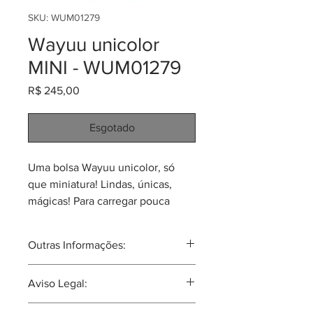
SKU: WUM01279
Wayuu unicolor
MINI - WUM01279
Preço
R$ 245,00
Esgotado
Uma bolsa Wayuu unicolor, só
que miniatura! Lindas, únicas,
mágicas! Para carregar pouca
coisa ou até para criança! Feitas
em tecido têxtil de altíssima
Outras Informações:
qualidade por indígenas Wayuu
do norte da Colômbia. Tamanho
A tribo Wayuu tal vez seja a mais
Aviso Legal:
aproximado de 11 - 13cm (largura) x
famosa tribu Colombiana no
estranjeiro. Principalmente devido aos
15 - 16cm (altura).
Nossos produtos são itens artesanais