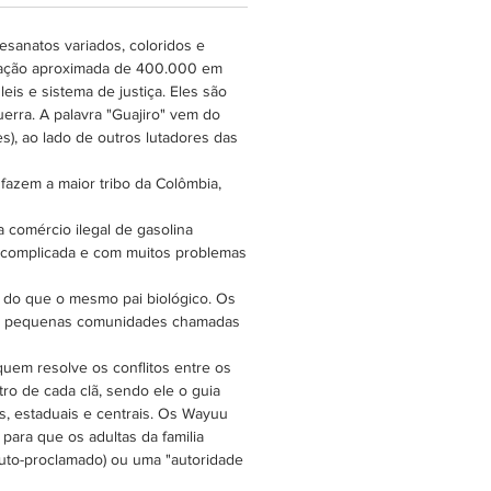
esanatos variados, coloridos e
lação aproximada de 400.000 em
s e sistema de justiça. Eles são
erra. A palavra "Guajiro" vem do
), ao lado de outros lutadores das
azem a maior tribo da Colômbia,
a comércio ilegal de gasolina
o complicada e com muitos problemas
s do que o mesmo pai biológico. Os
 em pequenas comunidades chamadas
uem resolve os conflitos entre os
ro de cada clã, sendo ele o guia
s, estaduais e centrais. Os Wayuu
para que os adultas da familia
auto-proclamado) ou uma "autoridade