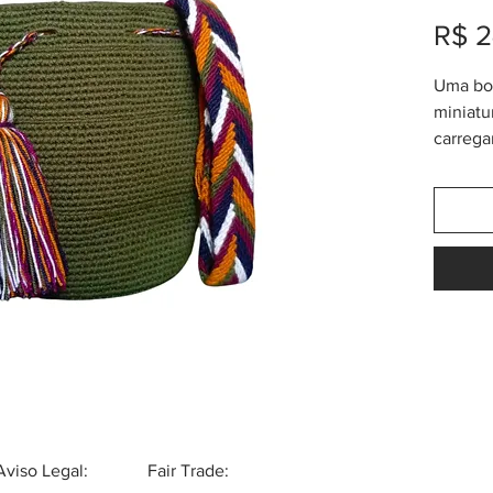
R$ 2
Uma bol
miniatu
carrega
criança!
altíssi
Wayuu 
aproxima
16cm (al
Aviso Legal:
Fair Trade: