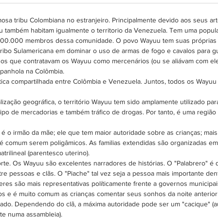
mosa tribu Colombiana no estranjeiro. Principalmente devido aos seus art
 também habitam igualmente o territorio da Venezuela. Tem uma popu
 800.000 membros dessa comunidade. O povo Wayuu tem suas próprias lei
a tribo Sulamericana em dominar o uso de armas de fogo e cavalos para gu
os que contratavam os Wayuu como mercenários (ou se aliávam com eles
espanhola na Colômbia.
a compartilhada entre Colômbia e Venezuela. Juntos, todos os Wayuu f
lização geográfica, o território Wayuu tem sido amplamente utilizado par
ipo de mercadorias e também tráfico de drogas. Por tanto, é uma regiã
é o irmão da mãe; ele que tem maior autoridade sobre as crianças; mai
e é comum serem poligâmicos. As familias extendidas são organizadas
trilineal (parentesco uterino).
te. Os Wayuu são excelentes narradores de histórias. O "Palabrero" é q
re pessoas e clãs. O "Piache" tal vez seja a pessoa mais importante dent
eres são mais representativas políticamente frente a governos municipai
hos e é muito comum as crianças comentar seus sonhos da noite anterior 
icado. Dependendo do clã, a máxima autoridade pode ser um "cacique" (
nte numa assambleia).