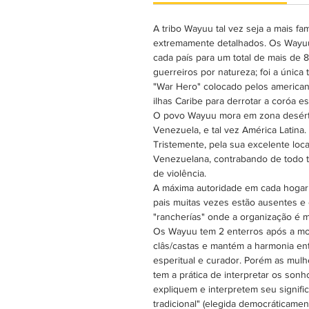
A tribo Wayuu tal vez seja a mais fa
extremamente detalhados. Os Wayuu
cada país para um total de mais de
guerreiros por natureza; foi a únic
"War Hero" colocado pelos american
ilhas Caribe para derrotar a coróa 
O povo Wayuu mora em zona desértic
Venezuela, e tal vez América Latina.
Tristemente, pela sua excelente loca
Venezuelana, contrabando de todo t
de violência.
A máxima autoridade em cada hogar 
pais muitas vezes estão ausentes 
"rancherías" onde a organização é ma
Os Wayuu tem 2 enterros após a mor
clâs/castas e mantém a harmonia ent
esperitual e curador. Porém as mulh
tem a prática de interpretar os son
expliquem e interpretem seu signif
tradicional" (elegida democráticame