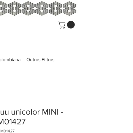
colombiana
Outros Filtros:
u unicolor MINI -
01427
UM01427