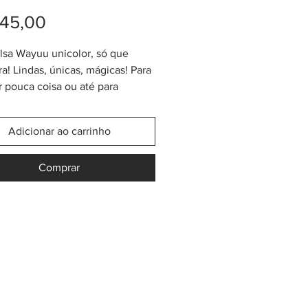
Preço
45,00
sa Wayuu unicolor, só que
ra! Lindas, únicas, mágicas! Para
r pouca coisa ou até para
 Feitas em tecido têxtil de
ma qualidade por indígenas
Adicionar ao carrinho
do norte da Colômbia. Tamanho
do de 11 - 13cm (largura) x 15 -
Comprar
tura).