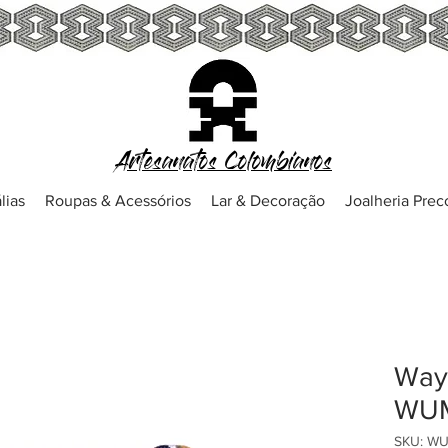
Artesanatos Colombianos
lias
Roupas & Acessórios
Lar & Decoração
Joalheria Pre
Wayu
WUM
SKU: W