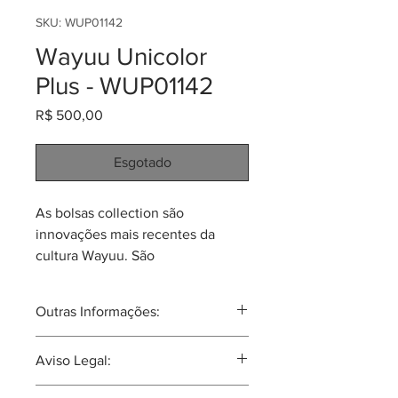
SKU: WUP01142
Wayuu Unicolor
Plus - WUP01142
Preço
R$ 500,00
Esgotado
As bolsas collection são
innovações mais recentes da
cultura Wayuu. São
constantemente reiventadas.
Elegantes e mágicas, vão chamar
Outras Informações:
a atenção! Estas bolsas "Wayuu
Unicolor Collection" são tecidas
A tribo Wayuu tal vez seja a mais
Aviso Legal:
usando a técnica de "crochê
famosa tribu Colombiana no
estranjeiro. Principalmente devido aos
Wayuu" da mais alta qualidade.
Nossos produtos são itens artesanais