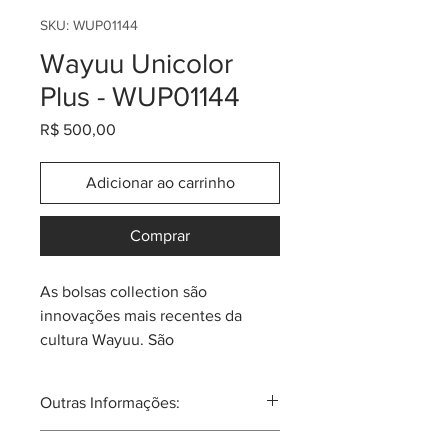
SKU: WUP01144
Wayuu Unicolor
Plus - WUP01144
Preço
R$ 500,00
Adicionar ao carrinho
Comprar
As bolsas collection são
innovações mais recentes da
cultura Wayuu. São
constantemente reiventadas.
Elegantes e mágicas, vão chamar
Outras Informações:
a atenção! Estas bolsas "Wayuu
Unicolor Collection" são tecidas
A tribo Wayuu tal vez seja a mais