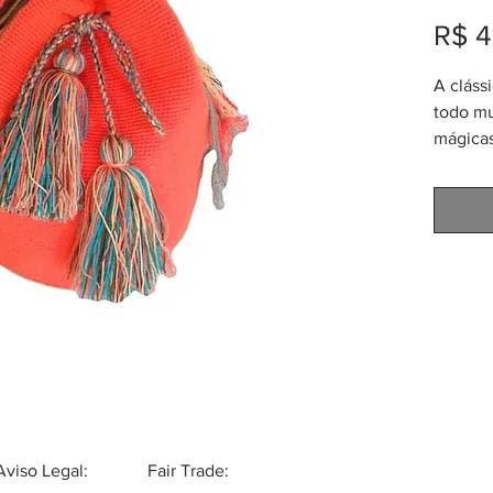
R$ 4
A cláss
todo mu
mágicas
altíssi
Wayuu 
aproxim
(altura
aproxim
Aviso Legal:
Fair Trade: