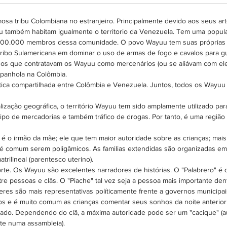
mosa tribu Colombiana no estranjeiro. Principalmente devido aos seus art
 também habitam igualmente o territorio da Venezuela. Tem uma popu
 800.000 membros dessa comunidade. O povo Wayuu tem suas próprias lei
a tribo Sulamericana em dominar o uso de armas de fogo e cavalos para gu
os que contratavam os Wayuu como mercenários (ou se aliávam com eles
espanhola na Colômbia.
a compartilhada entre Colômbia e Venezuela. Juntos, todos os Wayuu f
lização geográfica, o território Wayuu tem sido amplamente utilizado par
ipo de mercadorias e também tráfico de drogas. Por tanto, é uma regiã
é o irmão da mãe; ele que tem maior autoridade sobre as crianças; mai
e é comum serem poligâmicos. As familias extendidas são organizadas
trilineal (parentesco uterino).
te. Os Wayuu são excelentes narradores de histórias. O "Palabrero" é q
re pessoas e clãs. O "Piache" tal vez seja a pessoa mais importante dent
eres são mais representativas políticamente frente a governos municipai
hos e é muito comum as crianças comentar seus sonhos da noite anterior 
icado. Dependendo do clã, a máxima autoridade pode ser um "cacique" (
nte numa assambleia).