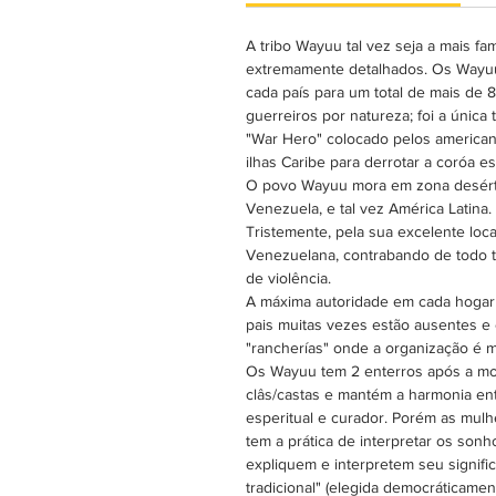
A tribo Wayuu tal vez seja a mais fa
extremamente detalhados. Os Wayuu
cada país para um total de mais de
guerreiros por natureza; foi a únic
"War Hero" colocado pelos american
ilhas Caribe para derrotar a coróa 
O povo Wayuu mora em zona desértic
Venezuela, e tal vez América Latina.
Tristemente, pela sua excelente loca
Venezuelana, contrabando de todo t
de violência.
A máxima autoridade em cada hogar 
pais muitas vezes estão ausentes 
"rancherías" onde a organização é ma
Os Wayuu tem 2 enterros após a mor
clâs/castas e mantém a harmonia ent
esperitual e curador. Porém as mulh
tem a prática de interpretar os son
expliquem e interpretem seu signif
tradicional" (elegida democráticame