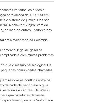
esanatos variados, coloridos e
lação aproximada de 400.000 em
s e sistema de justiça. Eles são
erra. A palavra "Guajiro" vem do
), ao lado de outros lutadores das
azem a maior tribo da Colômbia,
a comércio ilegal de gasolina
o complicada e com muitos problemas
s do que o mesmo pai biológico. Os
 em pequenas comunidades chamadas
uem resolve os conflitos entre os
ro de cada clã, sendo ele o guia
s, estaduais e centrais. Os Wayuu
para que os adultas da familia
auto-proclamado) ou uma "autoridade