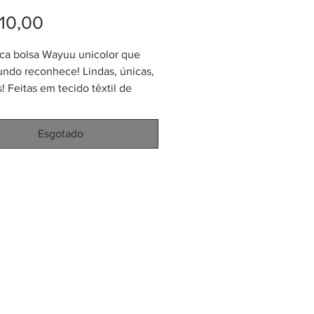
Preço
10,00
ica bolsa Wayuu unicolor que
ndo reconhece! Lindas, únicas,
! Feitas em tecido têxtil de
ma qualidade por indígenas
do norte da Colômbia. Tamanho
Esgotado
ado de 26cm (largura) x 30cm
). Cada bolsa demora
adamente 15 dias para ser feita.