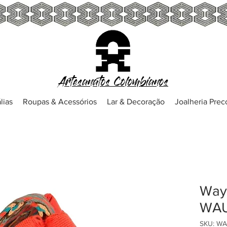
Artesanatos Colombianos
lias
Roupas & Acessórios
Lar & Decoração
Joalheria Pre
Wayu
WAU
SKU: W