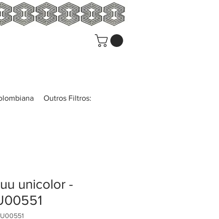
colombiana
Outros Filtros:
u unicolor -
00551
AU00551