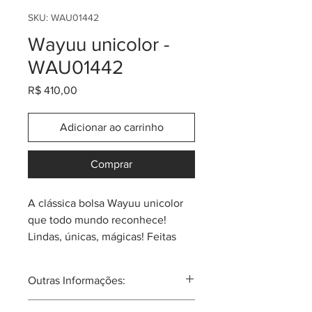
SKU: WAU01442
Wayuu unicolor -
WAU01442
Preço
R$ 410,00
Adicionar ao carrinho
Comprar
A clássica bolsa Wayuu unicolor
que todo mundo reconhece!
Lindas, únicas, mágicas! Feitas
em tecido têxtil de altíssima
qualidade por indígenas Wayuu
Outras Informações:
do norte da Colômbia. Tamanho
aproximado de 26cm (largura) x
A tribo Wayuu tal vez seja a mais