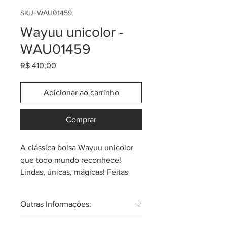
SKU: WAU01459
Wayuu unicolor -
WAU01459
Preço
R$ 410,00
Adicionar ao carrinho
Comprar
A clássica bolsa Wayuu unicolor
que todo mundo reconhece!
Lindas, únicas, mágicas! Feitas
em tecido têxtil de altíssima
qualidade por indígenas Wayuu
Outras Informações:
do norte da Colômbia. Tamanho
aproximado de 26cm (largura) x
A tribo Wayuu tal vez seja a mais