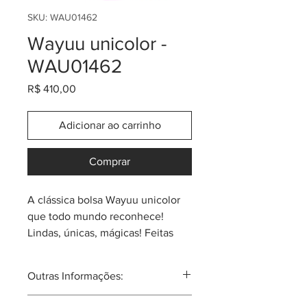
SKU: WAU01462
Wayuu unicolor -
WAU01462
Preço
R$ 410,00
Adicionar ao carrinho
Comprar
A clássica bolsa Wayuu unicolor
que todo mundo reconhece!
Lindas, únicas, mágicas! Feitas
em tecido têxtil de altíssima
qualidade por indígenas Wayuu
Outras Informações:
do norte da Colômbia. Tamanho
aproximado de 26cm (largura) x
A tribo Wayuu tal vez seja a mais