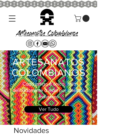
Artesanatos Colombianos
ARTESANATOS
COLOMBIANOS
Cada artigo é único, feito
delicadamente à mão por artesãos
indígenas
Ver Tudo
Novidades