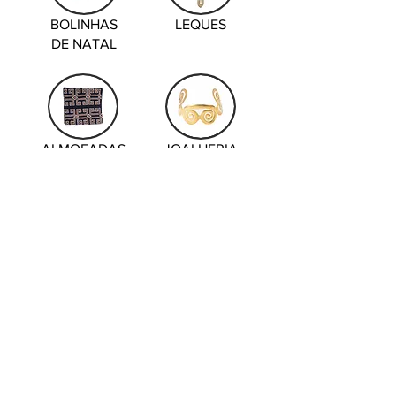
BOLINHAS
LEQUES
DE NATAL
ALMOFADAS
JOALHERIA
PRECOLOMBIANO
* Para compras no atacado ou importação
direta da Colômbia, favor entrar em contato
com nossa empresa-mãe Colombia
Handmade:
info@colombia-
handmade.com
,
www.colombia-
handmade.com