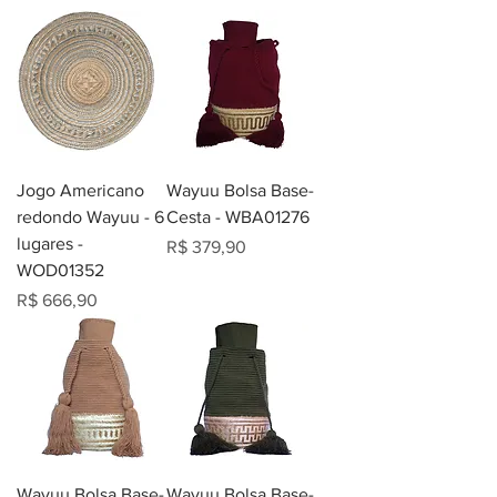
Jogo Americano
Wayuu Bolsa Base-
redondo Wayuu - 6
Cesta - WBA01276
lugares -
Preço
R$ 379,90
WOD01352
Preço
R$ 666,90
Wayuu Bolsa Base-
Wayuu Bolsa Base-